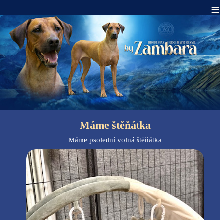
≡
Máme štěňátka
Máme psolední volná štěňátka